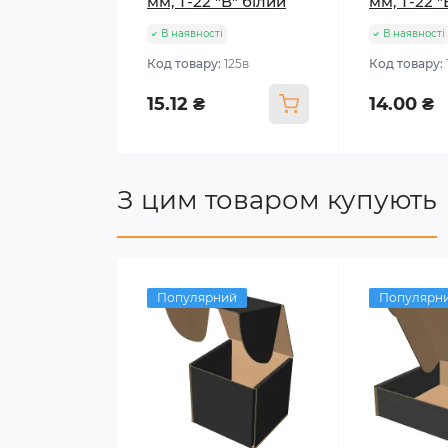
мм, Т-22 "В" білий
мм, Т-22 
В наявності
В наявності
Код товару:
125в
Код товару:
15.12 ₴
14.00 ₴
З цим товаром купують
Популярний
Популярн