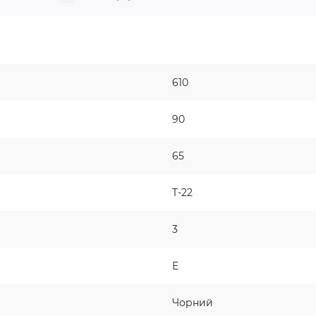
610
90
65
T-22
3
Е
Чорний