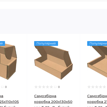
ий
Популярний
Популярни
0
0
на
Самозбірна
Самозбір
25х110х105
коробка 200х130х50
коробка 2