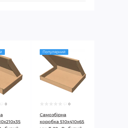
й
Популярний
0
0
на
Самозбірна
10х210х35
коробка 510х410х65