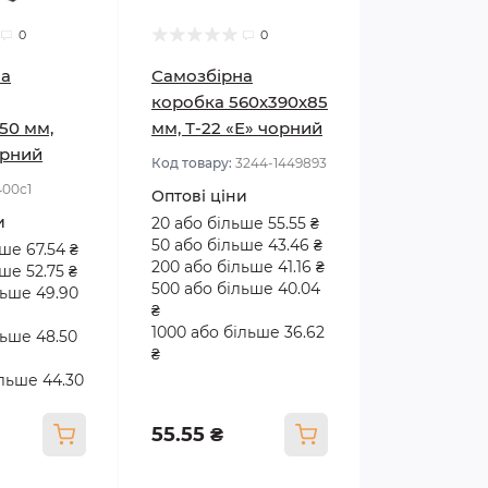
0
0
на
Самозбірна
коробка 560х390х85
50 мм,
мм, Т-22 «Е» чорний
орний
Код товару:
3244-1449893
400с1
Оптові ціни
и
20 або більше 55.55 ₴
50 або більше 43.46 ₴
ше 67.54 ₴
200 або більше 41.16 ₴
ше 52.75 ₴
500 або більше 40.04
льше 49.90
₴
1000 або більше 36.62
льше 48.50
₴
ільше 44.30
55.55 ₴