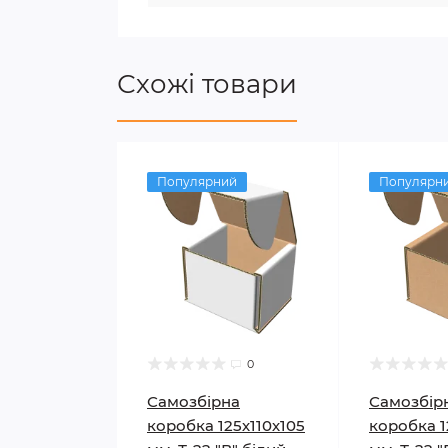
Схожі товари
Популярний
Популярн
0
Самозбірна
Самозбір
коробка 125х110х105
коробка 1