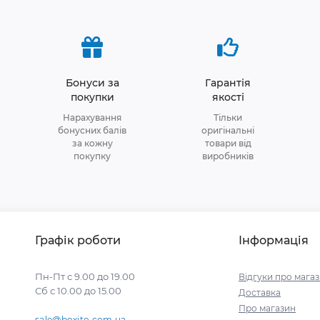
Бонуси за
Гарантія
покупки
якості
Нарахування
Тільки
бонусних балів
оригінальні
за кожну
товари від
покупку
виробників
Графік роботи
Інформація
Пн-Пт с 9.00 до 19.00
Відгуки про мага
Сб с 10.00 до 15.00
Доставка
Про магазин
sale@boxito.com.ua