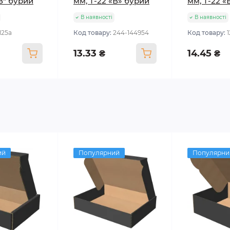
"В" бурий
мм, Т-22 «В» бурий
мм, Т-22 «
В наявності
В наявності
125а
Код товару:
244-144954
Код товару:
13.33 ₴
14.45 ₴
ий
Популярний
Популярни