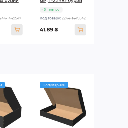
В» бурий
мм, Т-22 «В» бурий
В наявності
1244-1449547
Код товару:
2244-1449542
41.89 ₴
й
Популярний