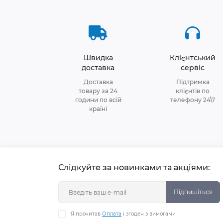
Швидка
Клієнтський
доставка
сервіс
Доставка
Підтримка
товару за 24
клієнтів по
години по всій
телефону 24\7
країні
Слідкуйте за новинками та акціями:
Підпишіться
Я прочитав
Оплата
і згоден з вимогами