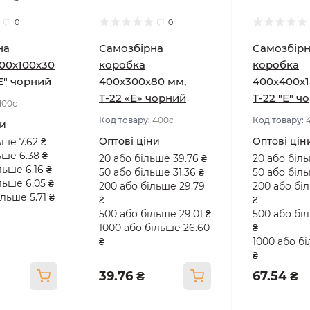
0
0
на
Самозбірна
Самозбір
00х100х30
коробка
коробка
"Е" чорний
400х300х80 мм,
400х400х1
Т-22 «Е» чорний
Т-22 "Е" ч
100с
Код товару:
400с
Код товару:
ни
Оптові ціни
Оптові цін
ьше 7.62 ₴
ьше 6.38 ₴
20 або більше 39.76 ₴
20 або біль
льше 6.16 ₴
50 або більше 31.36 ₴
50 або біль
льше 6.05 ₴
200 або більше 29.79
200 або бі
льше 5.71 ₴
₴
₴
500 або більше 29.01 ₴
500 або бі
1000 або більше 26.60
₴
₴
1000 або б
₴
39.76 ₴
67.54 ₴