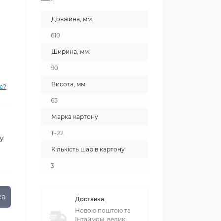
Довжина, мм.
610
Ширина, мм.
90
Висота, мм.
е?
65
Марка картону
T-22
у
Кількість шарів картону
3
ка
Доставка
Новою поштою та
Інтаймом, великі