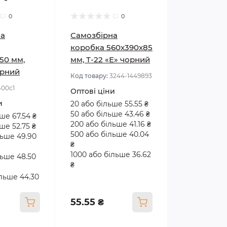
0
0
на
Самозбірна
коробка 560х390х85
50 мм,
мм, Т-22 «Е» чорний
орний
Код товару:
3244-1449893
400с1
Оптові ціни
и
20 або більше 55.55 ₴
50 або більше 43.46 ₴
ше 67.54 ₴
200 або більше 41.16 ₴
ше 52.75 ₴
500 або більше 40.04
льше 49.90
₴
1000 або більше 36.62
льше 48.50
₴
ільше 44.30
55.55 ₴