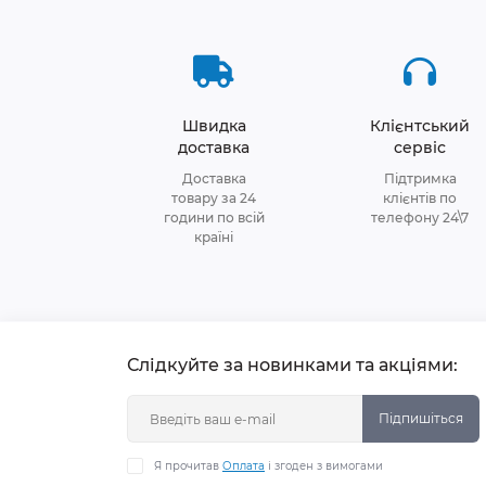
Швидка
Клієнтський
доставка
сервіс
Доставка
Підтримка
товару за 24
клієнтів по
години по всій
телефону 24\7
країні
Слідкуйте за новинками та акціями:
Підпишіться
Я прочитав
Оплата
і згоден з вимогами