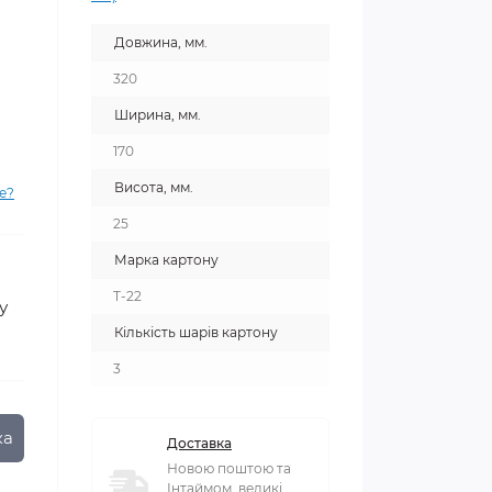
Довжина, мм.
320
Ширина, мм.
170
Висота, мм.
е?
25
Марка картону
T-22
у
Кількість шарів картону
3
ка
Доставка
Новою поштою та
Інтаймом, великі