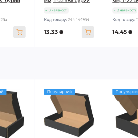
"В" бурий
мм, Т-22 «В» бурий
мм, Т-22 «
В наявності
В наявності
125а
Код товару:
244-144954
Код товару:
13.33 ₴
14.45 ₴
ий
Популярний
Популярни