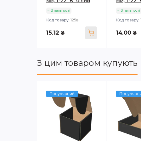
мм, Т-22 "В" білий
мм, Т-22 
В наявності
В наявності
Код товару:
125в
Код товару:
15.12 ₴
14.00 ₴
З цим товаром купують
Популярний
Популярн