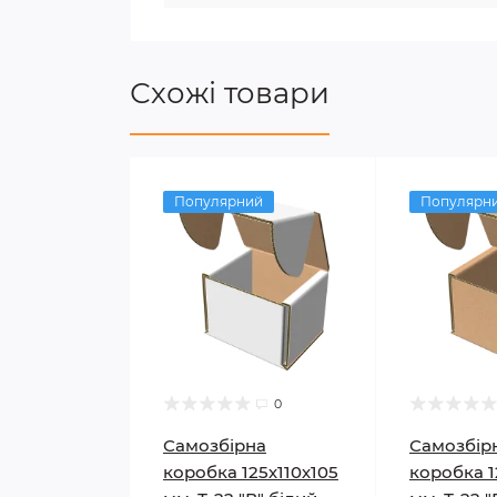
Схожі товари
Популярний
Популярн
0
Самозбірна
Самозбір
коробка 125х110х105
коробка 1