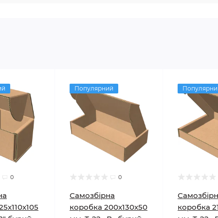
ий
Популярний
Популярни
0
0
на
Самозбірна
Самозбір
25х110х105
коробка 200х130х50
коробка 2