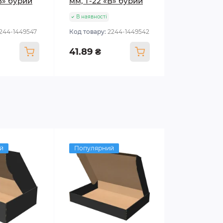
В» бурий
мм, Т-22 «В» бурий
В наявності
1244-1449547
Код товару:
2244-1449542
41.89 ₴
й
Популярний