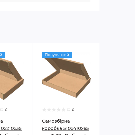
й
Популярний
0
0
на
Самозбірна
10х210х35
коробка 510х410х65