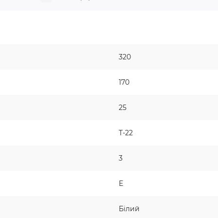
320
170
25
T-22
3
Е
Білий