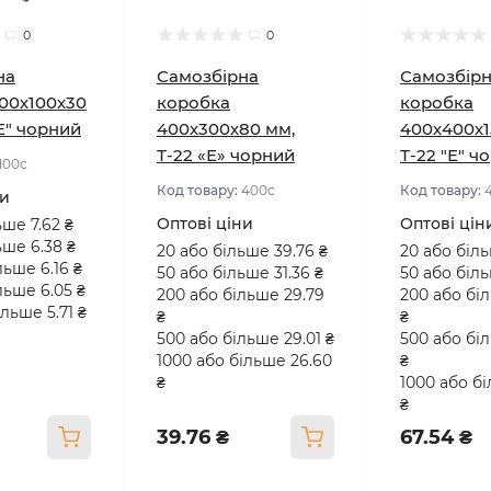
0
0
на
Самозбірна
Самозбір
00х100х30
коробка
коробка
"Е" чорний
400х300х80 мм,
400х400х1
Т-22 «Е» чорний
Т-22 "Е" ч
100с
Код товару:
400с
Код товару:
ни
Оптові ціни
Оптові цін
ьше 7.62 ₴
ьше 6.38 ₴
20 або більше 39.76 ₴
20 або біль
льше 6.16 ₴
50 або більше 31.36 ₴
50 або біль
льше 6.05 ₴
200 або більше 29.79
200 або бі
льше 5.71 ₴
₴
₴
500 або більше 29.01 ₴
500 або бі
1000 або більше 26.60
₴
₴
1000 або б
₴
39.76 ₴
67.54 ₴