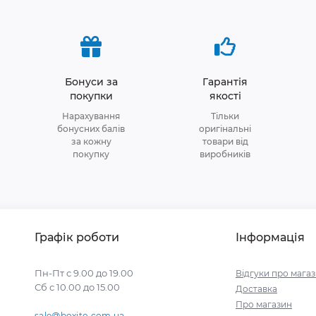
Бонуси за
Гарантія
покупки
якості
Нарахування
Тільки
бонусних балів
оригінальні
за кожну
товари від
покупку
виробників
Графік роботи
Інформація
Пн-Пт с 9.00 до 19.00
Відгуки про мага
Сб с 10.00 до 15.00
Доставка
Про магазин
sale@boxito.com.ua