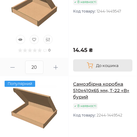
В наявності
Код товару:
1244-1449547
14.45 ₴
0
До кошика
Самозбірна коробка
Популярний
510х410х65 мм, Т-22 «В»
бурий
В наявності
Код товару:
2244-1449542