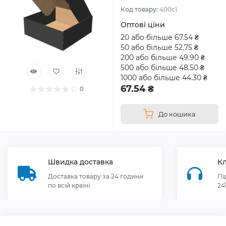
Код товару:
400с1
Оптові ціни
20 або більше 67.54 ₴
50 або більше 52.75 ₴
200 або більше 49.90 ₴
500 або більше 48.50 ₴
1000 або більше 44.30 ₴
67.54 ₴
0
До кошика
Швидка доставка
Кл
Доставка товару за 24 години
Пі
по всій країні
24