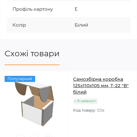
Профіль картону
Е
Колір
Білий
Схожі товари
Самозбірна коробка
Популярний
125х110х105 мм, Т-22 "В"
білий
В наявності
Код товару:
125в