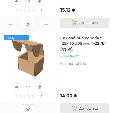
15.12 ₴
0
До кошика
Самозбірна коробка
Популярний
125х110х105 мм, Т-22 "В"
бурий
В наявності
Код товару:
125а
14.00 ₴
0
До кошика