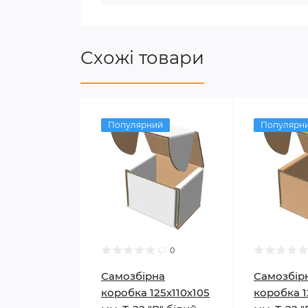
Схожі товари
Популярний
Популярн
0
Самозбірна
Самозбір
коробка 125х110х105
коробка 1