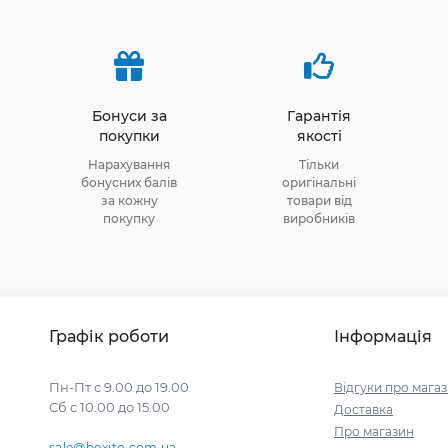
Бонуси за
Гарантія
покупки
якості
Нарахування
Тільки
бонусних балів
оригінальні
за кожну
товари від
покупку
виробників
Графік роботи
Інформація
Пн-Пт с 9.00 до 19.00
Відгуки про мага
Сб с 10.00 до 15.00
Доставка
Про магазин
sale@boxito.com.ua