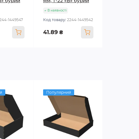
В» бурий
мм, Т-22 «В» бурий
В наявності
1244-1449547
Код товару:
2244-1449542
41.89 ₴
й
Популярний