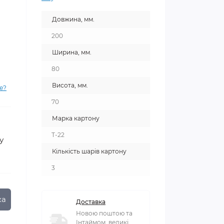
Довжина, мм.
200
Ширина, мм.
80
Висота, мм.
е?
70
Марка картону
T-22
у
Кількість шарів картону
3
ка
Доставка
Новою поштою та
Інтаймом, великі