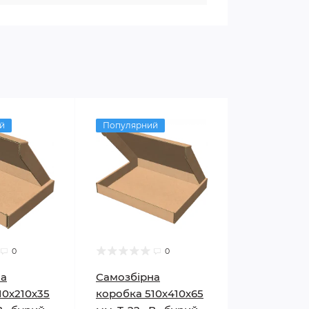
й
Популярний
0
0
на
Самозбірна
10х210х35
коробка 510х410х65