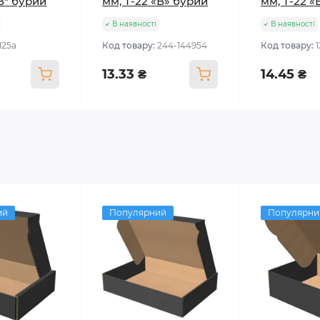
"В" бурий
мм, Т-22 «В» бурий
мм, Т-22 «
В наявності
В наявності
125а
Код товару:
244-144954
Код товару:
13.33 ₴
14.45 ₴
ий
Популярний
Популярни