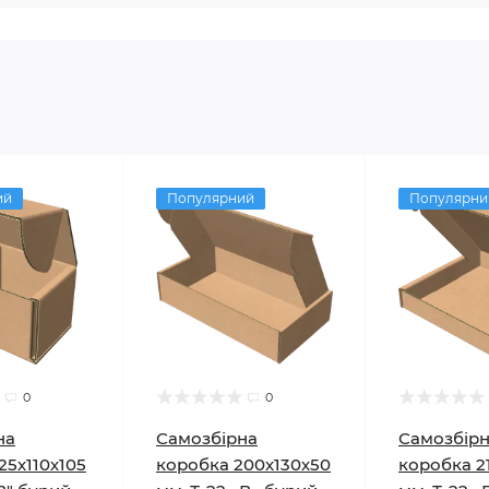
ий
Популярний
Популярни
0
0
на
Самозбірна
Самозбір
25х110х105
коробка 200х130х50
коробка 2