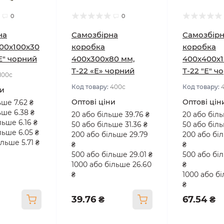
0
0
на
Самозбірна
Самозбір
00х100х30
коробка
коробка
"Е" чорний
400х300х80 мм,
400х400х1
Т-22 «Е» чорний
Т-22 "Е" ч
100с
Код товару:
400с
Код товару:
ни
Оптові ціни
Оптові цін
ьше 7.62 ₴
ьше 6.38 ₴
20 або більше 39.76 ₴
20 або біль
льше 6.16 ₴
50 або більше 31.36 ₴
50 або біль
льше 6.05 ₴
200 або більше 29.79
200 або бі
льше 5.71 ₴
₴
₴
500 або більше 29.01 ₴
500 або бі
1000 або більше 26.60
₴
₴
1000 або б
₴
39.76 ₴
67.54 ₴