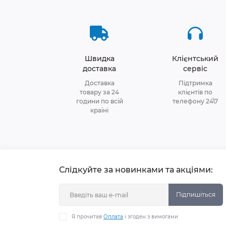
Швидка
Клієнтський
доставка
сервіс
Доставка
Підтримка
товару за 24
клієнтів по
години по всій
телефону 24\7
країні
Слідкуйте за новинками та акціями:
Підпишіться
Я прочитав
Оплата
і згоден з вимогами