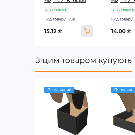
мм, Т-22 "В" білий
мм, Т-22 
В наявності
В наявності
Код товару:
125в
Код товару:
15.12 ₴
14.00 ₴
З цим товаром купують
Популярний
Популярн