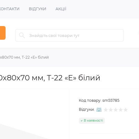
КОНТАКТИ
ВІДГУКИ
АКЦІЇ
80х70 мм, Т-22 «Е» білий
х80х70 мм, Т-22 «Е» білий
Код товару:
sm55785
Відгуки:
(0)
В наявності