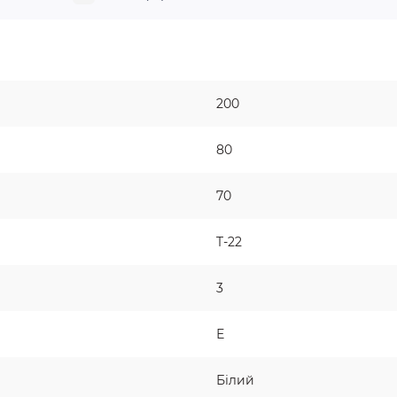
200
80
70
T-22
3
Е
Білий