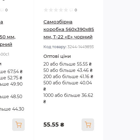
0
0
на
Самозбірна
коробка 560х390х85
50 мм,
мм, Т-22 «Е» чорний
орний
Код товару:
3244-1449893
400с1
Оптові ціни
и
20 або більше 55.55 ₴
50 або більше 43.46 ₴
ше 67.54 ₴
200 або більше 41.16 ₴
ше 52.75 ₴
500 або більше 40.04
льше 49.90
₴
1000 або більше 36.62
льше 48.50
₴
ільше 44.30
55.55 ₴