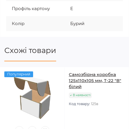
Профіль картону
Е
Колір
Бурий
Схожі товари
Самозбірна коробка
Популярний
125х110х105 мм, Т-22 "В"
білий
В наявності
Код товару:
125в