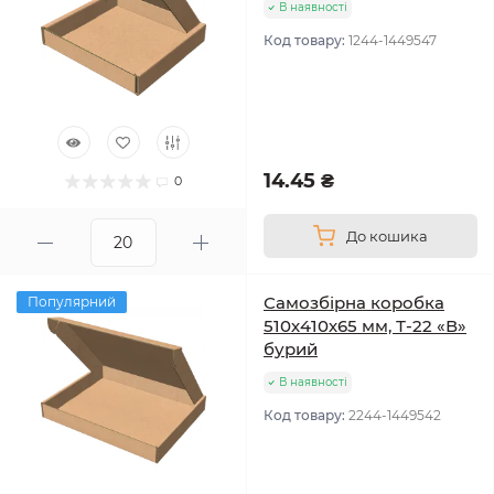
В наявності
Код товару:
1244-1449547
14.45 ₴
0
До кошика
Самозбірна коробка
Популярний
510х410х65 мм, Т-22 «В»
бурий
В наявності
Код товару:
2244-1449542