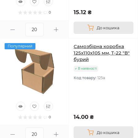
15.12 ₴
0
До кошика
Самозбірна коробка
Популярний
125х110х105 мм, Т-22 "В"
бурий
В наявності
Код товару:
125а
14.00 ₴
0
До кошика