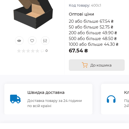
Код товару:
400с1
Оптові ціни
20 або більше 67.54 ₴
50 або більше 52.75 ₴
200 або більше 49.90 ₴
500 або більше 48.50 ₴
1000 або більше 44.30 ₴
67.54 ₴
0
До кошика
Швидка доставка
Кл
Доставка товару за 24 години
Пі
по всій країні
24