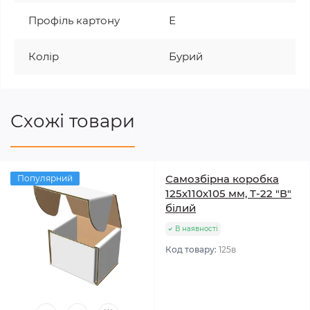
Профіль картону
Е
Колір
Бурий
Схожі товари
Самозбірна коробка
Популярний
125х110х105 мм, Т-22 "В"
білий
В наявності
Код товару:
125в