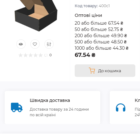
Код товару:
400с1
Оптові ціни
20 або більше 67.54 ₴
50 або більше 52.75 ₴
200 або більше 49.90 ₴
500 або більше 48.50 ₴
1000 або більше 44.30 ₴
67.54 ₴
0
До кошика
Швидка доставка
Кл
Доставка товару за 24 години
Пі
по всій країні
24