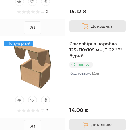
15.12 ₴
0
До кошика
Самозбірна коробка
Популярний
125х110х105 мм, Т-22 "В"
бурий
В наявності
Код товару:
125а
14.00 ₴
0
До кошика