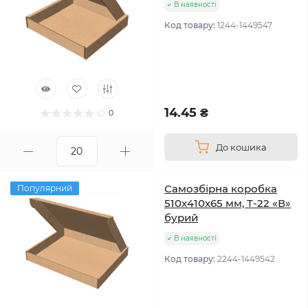
В наявності
Код товару:
1244-1449547
14.45 ₴
0
До кошика
Самозбірна коробка
Популярний
510х410х65 мм, Т-22 «В»
бурий
В наявності
Код товару:
2244-1449542