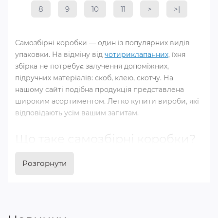
8
9
10
11
>
>|
Самозбірні коробки — один із популярних видів
упаковки. На відміну від
чотириклапанних
, їхня
збірка не потребує залучення допоміжних,
підручних матеріалів: скоб, клею, скотчу. На
нашому сайті подібна продукція представлена
широким асортиментом. Легко купити вироби, які
відповідають усім вашим запитам.
Що таке самозбірні коробки?
Виробники створюють самозбірні коробки різних
Розгорнути
габаритів і форм. Подібні заготовки з
гофрокартону
відрізняються складною геометрією. Це дозволяє
виконувати збірку коробки без допоміжних
засобів. З'єднання відбувається за рахунок