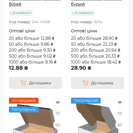
білий
бурий
Застосування самозбірних
В наявності
В наявності
картонних коробок
Код товару:
244-14556
Код товару:
305а
Оптові ціни
Оптові ціни
Завдяки різноманітності форм і розмірів самозбірні
20 або більше 12.88 ₴
20 або більше 28.90 ₴
коробки з гофрокартону використовуються для
50 або більше 9.86 ₴
50 або більше 22.23 ₴
упаковки архівних документів, продуктів
200 або більше 9.30 ₴
200 або більше 20.94 ₴
харчування, одягу та взуття, побутової техніки,
500 або більше 9.02 ₴
500 або більше 20.33 ₴
приладів різного призначення, електроніки тощо.
1000 або більше 8.18 ₴
1000 або більше 18.42 ₴
12.88 ₴
28.90 ₴
Оригінальні презентабельні моделі підходять для
транспортування сувенірів, квітів. Особливе місце
в асортименті займають красиві подарункові
До кошика
До кошика
коробки.
Хіт продажів
Популярний
Наша компанія пропонує самозбірні коробки
Популярний
різних видів оптом і в роздріб. Від кількості
виробів залежить їхня ціна. У замовлення легко
включити іншу представлену в каталозі продукцію.