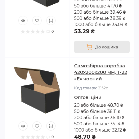
техніки тощо.
50 або більше 41.70 ₴
200 або більше 39.46 ₴
Щоб полегшити перенесення самозбірних
500 або більше 38.39 ₴
коробок, конструкцією можуть передбачатися
1000 або більше 35.09 ₴
прорізні ручки.
53.29 ₴
0
Переваги самозбірних
До кошика
картонних коробок
Самозбірна коробка
Картонна самозбірна тара досить універсальна. Це
420х200х200 мм, Т-22
обумовлює її велику затребуваність, можливість
«Е» чорний
застосовувати в різних галузях виробництва, в
Код товару:
2152с
офісах, побуті тощо. Крім цього, до її переваг
відносять:
Оптові ціни
20 або більше 48.70 ₴
50 або більше 38.11 ₴
хороші показники міцності. Вони зумовлені
200 або більше 36.10 ₴
специфікою конструкції, а також залежать від
500 або більше 35.14 ₴
особливостей матеріалу;
1000 або більше 32.12 ₴
невелика вага і компактність у розкладеному
48.70 ₴
0