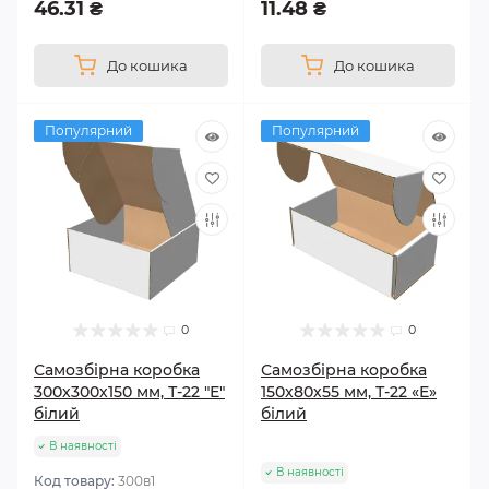
46.31 ₴
11.48 ₴
До кошика
До кошика
Популярний
Популярний
0
0
Самозбірна коробка
Самозбірна коробка
300х300х150 мм, Т-22 "Е"
150х80х55 мм, Т-22 «Е»
білий
білий
В наявності
В наявності
Код товару:
300в1