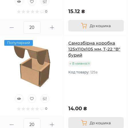
15.12 ₴
0
До кошика
Самозбірна коробка
Популярний
125х110х105 мм, Т-22 "В"
бурий
В наявності
Код товару:
125а
14.00 ₴
0
До кошика