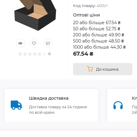
Код товару:
400с1
Оптові ціни
20 або більше 67.54 ₴
50 або більше 52.75 ₴
200 або більше 49.90 ₴
500 або більше 48.50 ₴
1000 або більше 44.30 ₴
67.54 ₴
0
До кошика
Швидка доставка
Кл
Доставка товару за 24 години
Пі
по всій країні
24