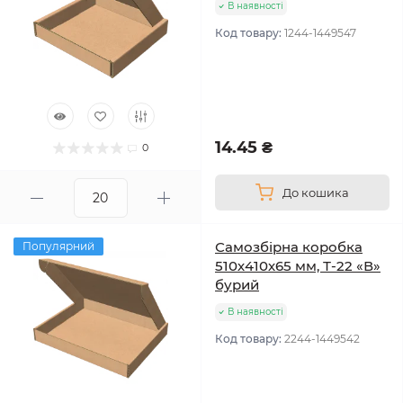
В наявності
Код товару:
1244-1449547
14.45 ₴
0
До кошика
Самозбірна коробка
Популярний
510х410х65 мм, Т-22 «В»
бурий
В наявності
Код товару:
2244-1449542