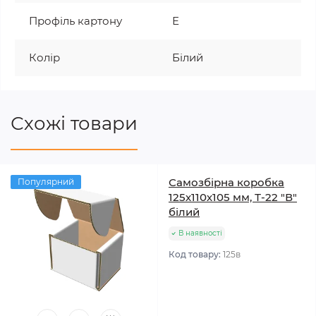
Профіль картону
Е
Колір
Білий
Схожі товари
Самозбірна коробка
Популярний
125х110х105 мм, Т-22 "В"
білий
В наявності
Код товару:
125в