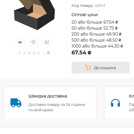
Код товару:
400с1
Оптові ціни
20 або більше 67.54 ₴
50 або більше 52.75 ₴
200 або більше 49.90 ₴
500 або більше 48.50 ₴
1000 або більше 44.30 ₴
67.54 ₴
0
До кошика
Швидка доставка
Кл
Доставка товару за 24 години
Пі
по всій країні
24