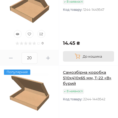
В наявності
Код товару:
1244-1449547
14.45 ₴
0
До кошика
Самозбірна коробка
Популярний
510х410х65 мм, Т-22 «В»
бурий
В наявності
Код товару:
2244-1449542