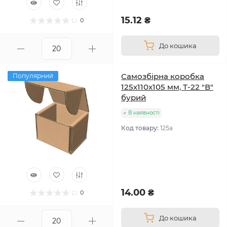
15.12 ₴
0
До кошика
Самозбірна коробка
Популярний
125х110х105 мм, Т-22 "В"
бурий
В наявності
Код товару:
125а
14.00 ₴
0
До кошика