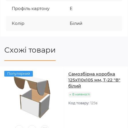
Профіль картону
Е
Колір
Білий
Схожі товари
Самозбірна коробка
Популярний
125х110х105 мм, Т-22 "В"
білий
В наявності
Код товару:
125в