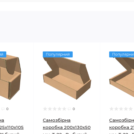
ий
Популярний
Популярни
0
0
на
Самозбірна
Самозбір
25х110х105
коробка 200х130х50
коробка 2