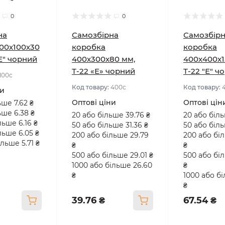
0
0
на
Самозбірна
Самозбір
00х100х30
коробка
коробка
"Е" чорний
400х300х80 мм,
400х400х1
Т-22 «Е» чорний
Т-22 "Е" ч
100с
Код товару:
400с
Код товару:
ни
Оптові ціни
Оптові цін
ьше 7.62 ₴
ьше 6.38 ₴
20 або більше 39.76 ₴
20 або біль
льше 6.16 ₴
50 або більше 31.36 ₴
50 або біль
льше 6.05 ₴
200 або більше 29.79
200 або бі
льше 5.71 ₴
₴
₴
500 або більше 29.01 ₴
500 або бі
1000 або більше 26.60
₴
₴
1000 або б
₴
39.76 ₴
67.54 ₴