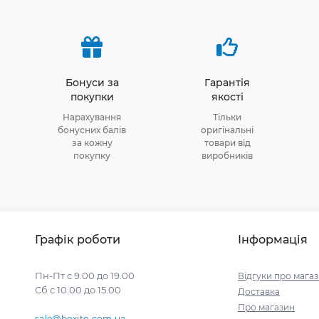
Бонуси за
Гарантія
покупки
якості
Нарахування
Тільки
бонусних балів
оригінальні
за кожну
товари від
покупку
виробників
Графік роботи
Інформація
Пн-Пт с 9.00 до 19.00
Відгуки про мага
Сб с 10.00 до 15.00
Доставка
Про магазин
sale@boxito.com.ua