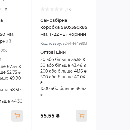
0
0
на
Самозбірна
коробка 560х390х85
50 мм,
мм, Т-22 «Е» чорний
орний
Код товару:
3244-1449893
400с1
Оптові ціни
и
20 або більше 55.55 ₴
50 або більше 43.46 ₴
ше 67.54 ₴
200 або більше 41.16 ₴
ше 52.75 ₴
500 або більше 40.04
льше 49.90
₴
1000 або більше 36.62
льше 48.50
₴
ільше 44.30
55.55 ₴