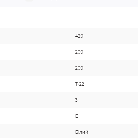
420
200
200
T-22
3
Е
Білий