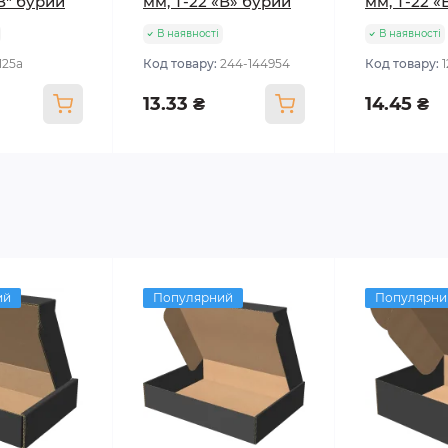
"В" бурий
мм, Т-22 «В» бурий
мм, Т-22 «
В наявності
В наявності
125а
Код товару:
244-144954
Код товару:
13.33 ₴
14.45 ₴
ий
Популярний
Популярни