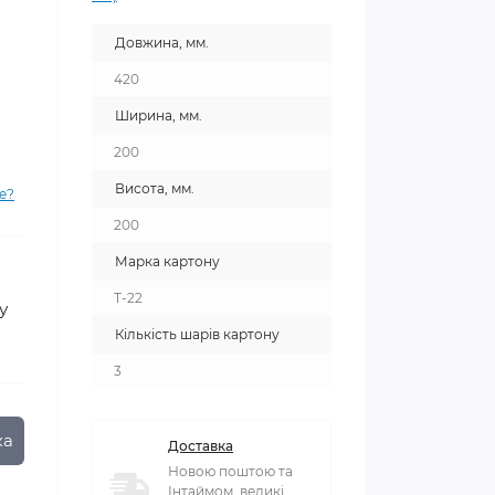
Довжина, мм.
420
Ширина, мм.
200
Висота, мм.
е?
200
Марка картону
T-22
у
Кількість шарів картону
3
ка
Доставка
Новою поштою та
Інтаймом, великі