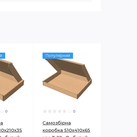
й
Популярний
0
0
на
Самозбірна
10х210х35
коробка 510х410х65