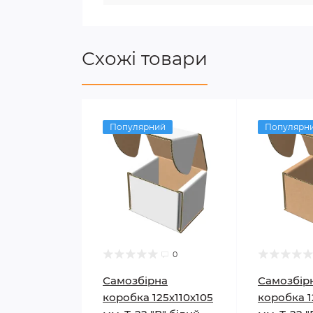
Схожі товари
Популярний
Популярн
0
Самозбірна
Самозбір
коробка 125х110х105
коробка 1