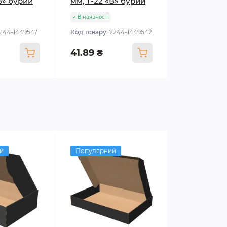
В» бурий
мм, Т-22 «В» бурий
В наявності
1244-1449547
Код товару:
2244-1449542
41.89 ₴
й
Популярний