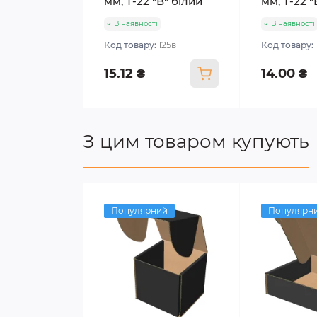
мм, Т-22 "В" білий
мм, Т-22 
В наявності
В наявності
Код товару:
125в
Код товару:
15.12 ₴
14.00 ₴
З цим товаром купують
Популярний
Популярн