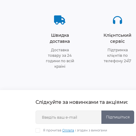
Швидка
Клієнтський
доставка
сервіс
Доставка
Підтримка
товару за 24
клієнтів по
години по всій
телефону 24\7
країні
Слідкуйте за новинками та акціями:
Підпишіться
Я прочитав
Оплата
і згоден з вимогами