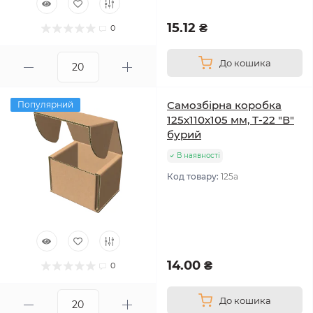
15.12 ₴
0
До кошика
Самозбірна коробка
Популярний
125х110х105 мм, Т-22 "В"
бурий
В наявності
Код товару:
125а
14.00 ₴
0
До кошика