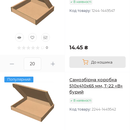
В наявності
Код товару:
1244-1449547
14.45 ₴
0
До кошика
Самозбірна коробка
Популярний
510х410х65 мм, Т-22 «В»
бурий
В наявності
Код товару:
2244-1449542