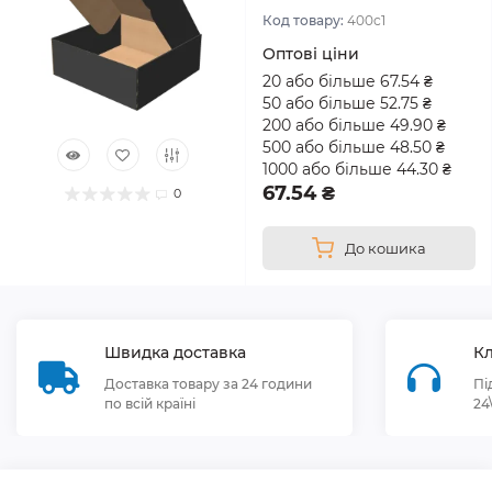
Код товару:
400с1
Оптові ціни
20 або більше 67.54 ₴
50 або більше 52.75 ₴
200 або більше 49.90 ₴
500 або більше 48.50 ₴
1000 або більше 44.30 ₴
67.54 ₴
0
До кошика
Швидка доставка
Кл
Доставка товару за 24 години
Пі
по всій країні
24