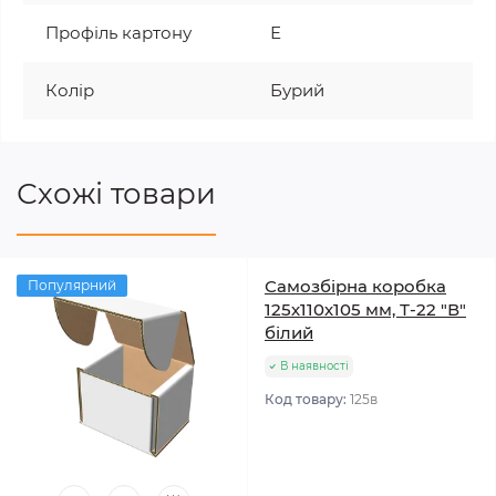
Профіль картону
Е
Колір
Бурий
Схожі товари
Самозбірна коробка
Популярний
125х110х105 мм, Т-22 "В"
білий
В наявності
Код товару:
125в