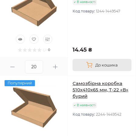
В наявності
Код товару:
1244-1449547
14.45 ₴
0
До кошика
Самозбірна коробка
Популярний
510х410х65 мм, Т-22 «В»
бурий
В наявності
Код товару:
2244-1449542