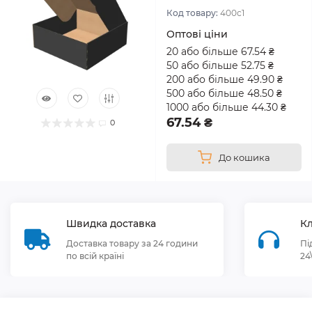
Код товару:
400с1
Оптові ціни
20 або більше 67.54 ₴
50 або більше 52.75 ₴
200 або більше 49.90 ₴
500 або більше 48.50 ₴
1000 або більше 44.30 ₴
67.54 ₴
0
До кошика
Швидка доставка
Кл
Доставка товару за 24 години
Пі
по всій країні
24