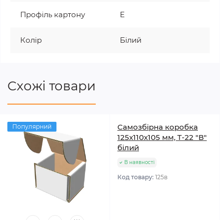
Профіль картону
Е
Колір
Білий
Схожі товари
Самозбірна коробка
Популярний
125х110х105 мм, Т-22 "В"
білий
В наявності
Код товару:
125в