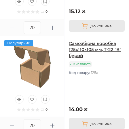
15.12 ₴
0
До кошика
Самозбірна коробка
Популярний
125х110х105 мм, Т-22 "В"
бурий
В наявності
Код товару:
125а
14.00 ₴
0
До кошика