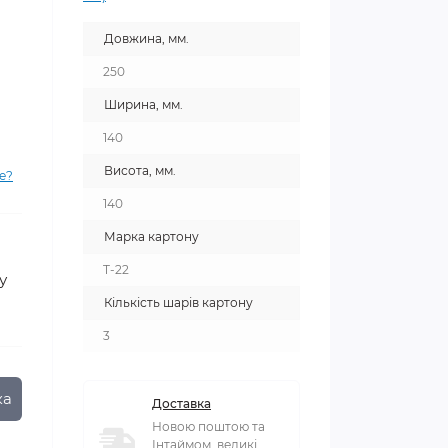
Довжина, мм.
250
Ширина, мм.
140
Висота, мм.
е?
140
Марка картону
T-22
у
Кількість шарів картону
3
ка
Доставка
Новою поштою та
Інтаймом, великі