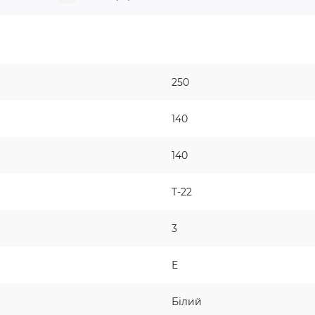
250
140
140
T-22
3
Е
Білий