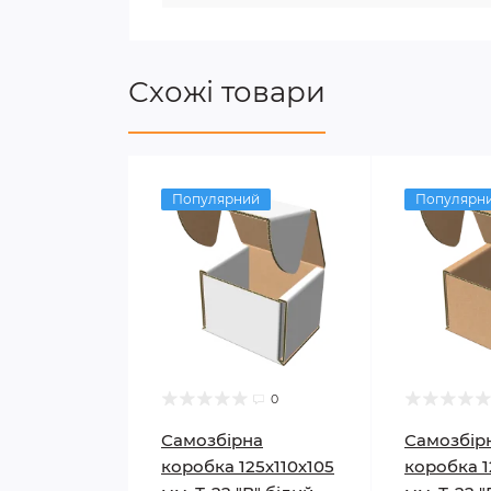
Схожі товари
Популярний
Популярн
0
Самозбірна
Самозбір
коробка 125х110х105
коробка 1