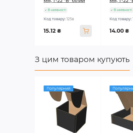
мм, Т-22 "В" білий
мм, Т-22 
В наявності
В наявності
Код товару:
125в
Код товару:
15.12 ₴
14.00 ₴
З цим товаром купують
Популярний
Популярн