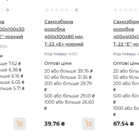
0
0
на
Самозбірна
Самозбір
00х100х30
коробка
коробка
"Е" чорний
400х300х80 мм,
400х400х1
Т-22 «Е» чорний
Т-22 "Е" ч
100с
Код товару:
400с
Код товару:
ни
Оптові ціни
Оптові цін
ьше 7.62 ₴
ьше 6.38 ₴
20 або більше 39.76 ₴
20 або біль
льше 6.16 ₴
50 або більше 31.36 ₴
50 або біль
льше 6.05 ₴
200 або більше 29.79
200 або бі
льше 5.71 ₴
₴
₴
500 або більше 29.01 ₴
500 або бі
1000 або більше 26.60
₴
₴
1000 або б
₴
39.76 ₴
67.54 ₴