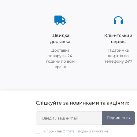
Швидка
Клієнтський
доставка
сервіс
Доставка
Підтримка
товару за 24
клієнтів по
години по всій
телефону 24\7
країні
Слідкуйте за новинками та акціями:
Підпишіться
Я прочитав
Оплата
і згоден з вимогами