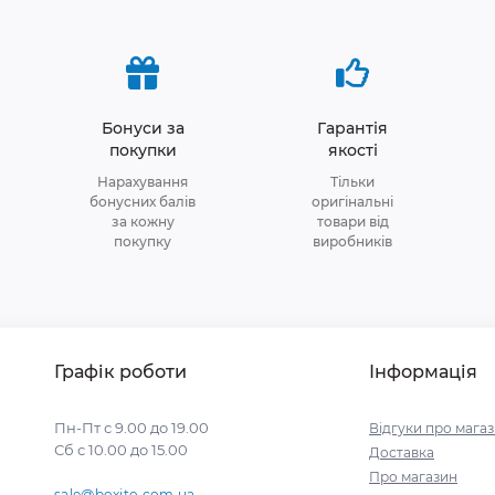
Бонуси за
Гарантія
покупки
якості
Нарахування
Тільки
бонусних балів
оригінальні
за кожну
товари від
покупку
виробників
Графік роботи
Інформація
Пн-Пт с 9.00 до 19.00
Відгуки про мага
Сб с 10.00 до 15.00
Доставка
Про магазин
sale@boxito.com.ua