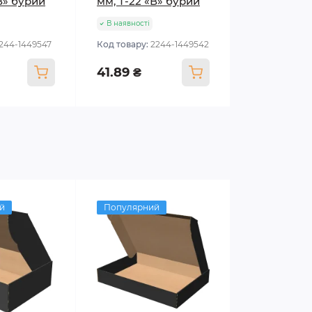
В» бурий
мм, Т-22 «В» бурий
В наявності
1244-1449547
Код товару:
2244-1449542
41.89 ₴
й
Популярний