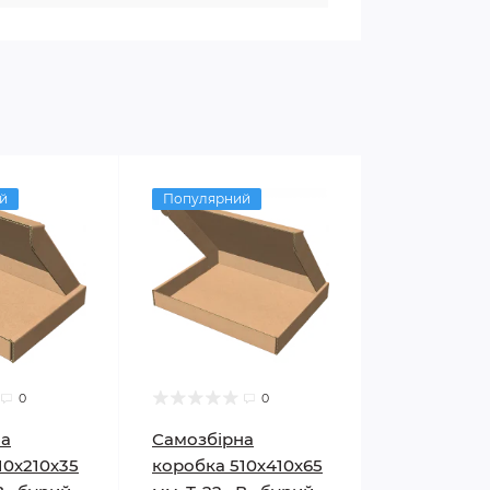
й
Популярний
0
0
на
Самозбірна
10х210х35
коробка 510х410х65