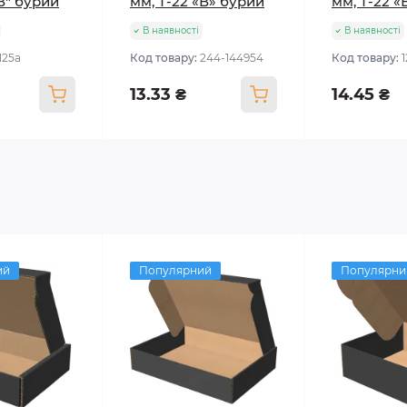
"В" бурий
мм, Т-22 «В» бурий
мм, Т-22 «
В наявності
В наявності
125а
Код товару:
244-144954
Код товару:
13.33 ₴
14.45 ₴
ий
Популярний
Популярни