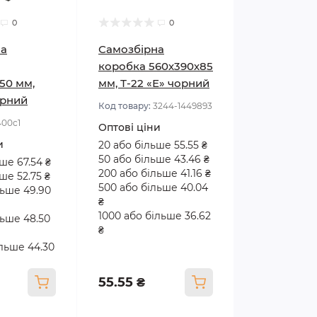
0
0
на
Самозбірна
коробка 560х390х85
50 мм,
мм, Т-22 «Е» чорний
орний
Код товару:
3244-1449893
400с1
Оптові ціни
и
20 або більше 55.55 ₴
50 або більше 43.46 ₴
ше 67.54 ₴
200 або більше 41.16 ₴
ше 52.75 ₴
500 або більше 40.04
льше 49.90
₴
1000 або більше 36.62
льше 48.50
₴
ільше 44.30
55.55 ₴