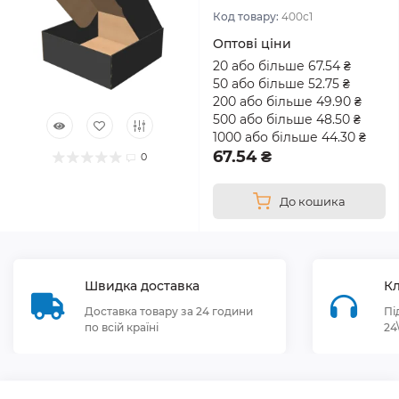
Код товару:
400с1
Оптові ціни
20 або більше 67.54 ₴
50 або більше 52.75 ₴
200 або більше 49.90 ₴
500 або більше 48.50 ₴
1000 або більше 44.30 ₴
67.54 ₴
0
До кошика
Швидка доставка
Кл
Доставка товару за 24 години
Пі
по всій країні
24