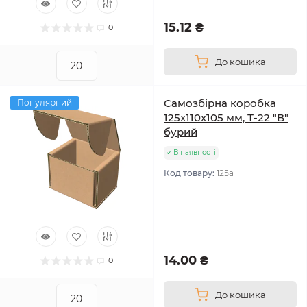
15.12 ₴
0
До кошика
Самозбірна коробка
Популярний
125х110х105 мм, Т-22 "В"
бурий
В наявності
Код товару:
125а
14.00 ₴
0
До кошика