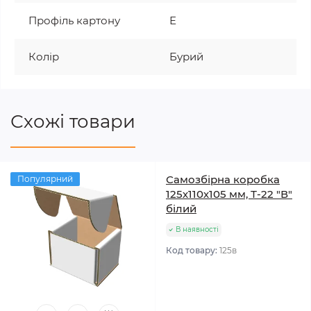
Профіль картону
Е
Колір
Бурий
Схожі товари
Самозбірна коробка
Популярний
125х110х105 мм, Т-22 "В"
білий
В наявності
Код товару:
125в