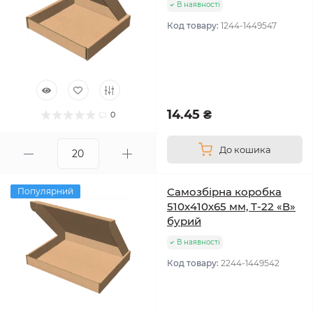
В наявності
Код товару:
1244-1449547
14.45 ₴
0
До кошика
Самозбірна коробка
Популярний
510х410х65 мм, Т-22 «В»
бурий
В наявності
Код товару:
2244-1449542