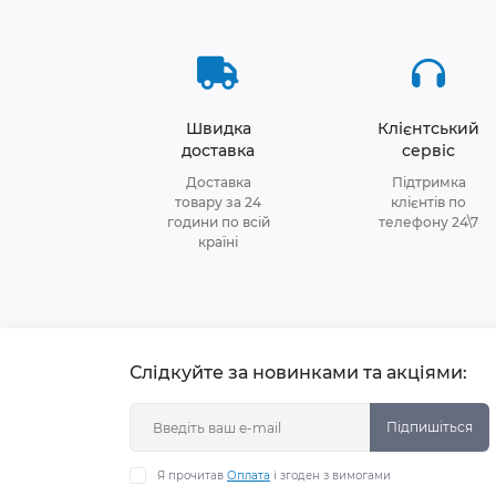
Швидка
Клієнтський
доставка
сервіс
Доставка
Підтримка
товару за 24
клієнтів по
години по всій
телефону 24\7
країні
Слідкуйте за новинками та акціями:
Підпишіться
Я прочитав
Оплата
і згоден з вимогами