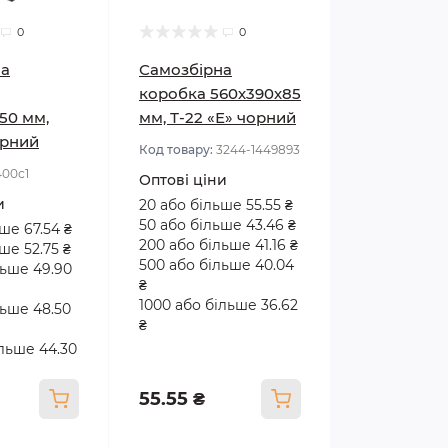
0
0
на
Самозбірна
коробка 560х390х85
50 мм,
мм, Т-22 «Е» чорний
орний
Код товару:
3244-1449893
400с1
Оптові ціни
и
20 або більше 55.55 ₴
50 або більше 43.46 ₴
ше 67.54 ₴
200 або більше 41.16 ₴
ше 52.75 ₴
500 або більше 40.04
льше 49.90
₴
1000 або більше 36.62
льше 48.50
₴
ільше 44.30
55.55 ₴