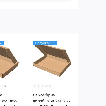
й
Популярний
0
0
на
Самозбірна
10х210х35
коробка 510х410х65