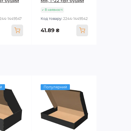
В» бурий
мм, Т-22 «В» бурий
В наявності
1244-1449547
Код товару:
2244-1449542
41.89 ₴
й
Популярний