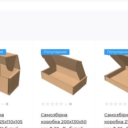
ий
Популярний
Популярни
0
0
на
Самозбірна
Самозбір
25х110х105
коробка 200х130х50
коробка 2