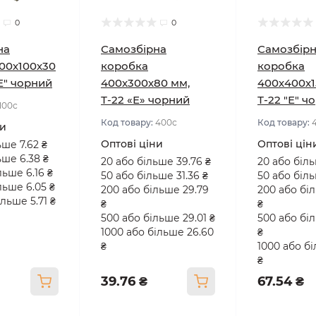
0
0
на
Самозбірна
Самозбір
00х100х30
коробка
коробка
"Е" чорний
400х300х80 мм,
400х400х1
Т-22 «Е» чорний
Т-22 "Е" ч
100с
Код товару:
400с
Код товару:
ни
Оптові ціни
Оптові цін
ьше 7.62 ₴
ьше 6.38 ₴
20 або більше 39.76 ₴
20 або біль
льше 6.16 ₴
50 або більше 31.36 ₴
50 або біль
льше 6.05 ₴
200 або більше 29.79
200 або бі
льше 5.71 ₴
₴
₴
500 або більше 29.01 ₴
500 або бі
1000 або більше 26.60
₴
₴
1000 або б
₴
39.76 ₴
67.54 ₴