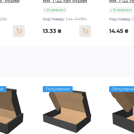
"В" бурий
мм, Т-22 «В» бурий
мм, Т-22 «
В наявності
В наявності
125а
Код товару:
244-144954
Код товару:
13.33 ₴
14.45 ₴
ий
Популярний
Популярни