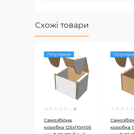
Схожі товари
Популярний
Популярн
0
Самозбірна
Самозбір
коробка 125х110х105
коробка 1