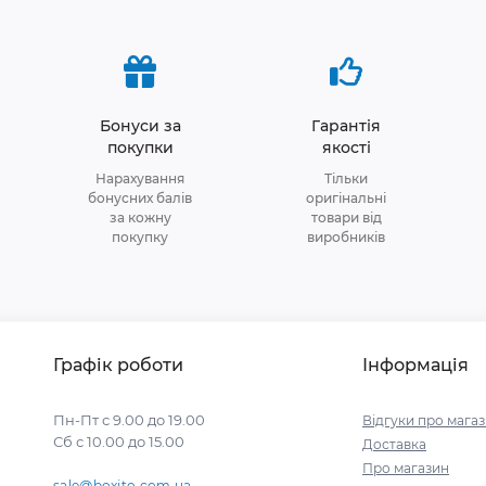
Бонуси за
Гарантія
покупки
якості
Нарахування
Тільки
бонусних балів
оригінальні
за кожну
товари від
покупку
виробників
Графік роботи
Інформація
Пн-Пт с 9.00 до 19.00
Відгуки про мага
Сб с 10.00 до 15.00
Доставка
Про магазин
sale@boxito.com.ua