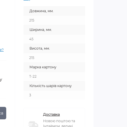
Довжина, мм.
215
Ширина, мм.
45
Висота, мм.
е?
215
Марка картону
T-22
у
Кількість шарів картону
3
ка
Доставка
Новою поштою та
Інтаймом, великі