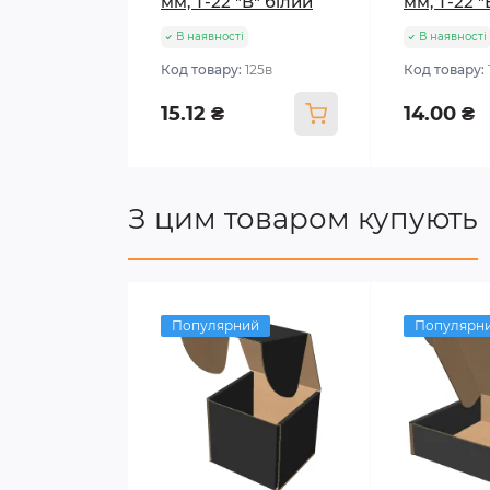
мм, Т-22 "В" білий
мм, Т-22 
В наявності
В наявності
Код товару:
125в
Код товару:
15.12 ₴
14.00 ₴
З цим товаром купують
Популярний
Популярн