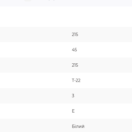
215
45
215
T-22
3
Е
Білий