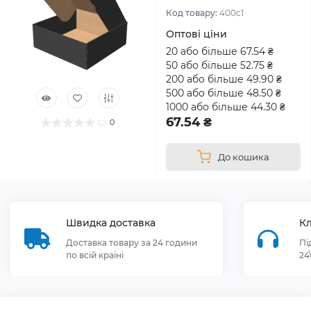
Код товару:
400с1
Оптові ціни
20 або більше 67.54 ₴
50 або більше 52.75 ₴
200 або більше 49.90 ₴
500 або більше 48.50 ₴
1000 або більше 44.30 ₴
67.54 ₴
0
До кошика
Швидка доставка
Кл
Доставка товару за 24 години
Пі
по всій країні
24