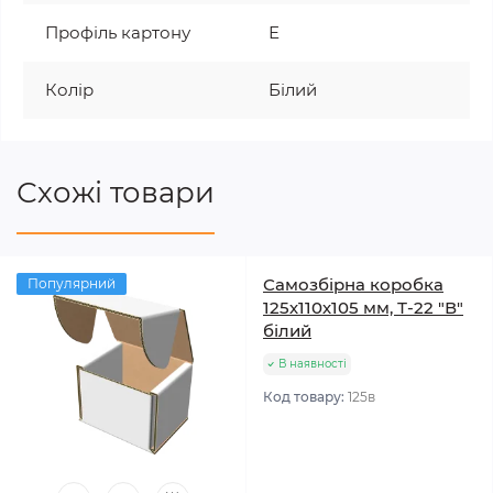
Профіль картону
Е
Колір
Білий
Схожі товари
Самозбірна коробка
Популярний
125х110х105 мм, Т-22 "В"
білий
В наявності
Код товару:
125в