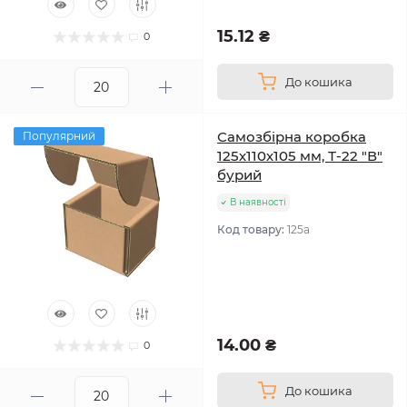
15.12 ₴
0
До кошика
Самозбірна коробка
Популярний
125х110х105 мм, Т-22 "В"
бурий
В наявності
Код товару:
125а
14.00 ₴
0
До кошика