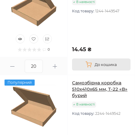
В наявності
Код товару:
1244-1449547
14.45 ₴
0
До кошика
Самозбірна коробка
Популярний
510х410х65 мм, Т-22 «В»
бурий
В наявності
Код товару:
2244-1449542