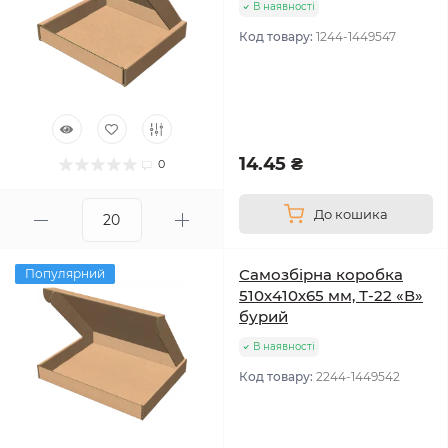
В наявності
Код товару:
1244-1449547
14.45 ₴
0
До кошика
Самозбірна коробка
Популярний
510х410х65 мм, Т-22 «В»
бурий
В наявності
Код товару:
2244-1449542