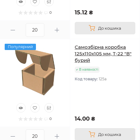
15.12 ₴
0
До кошика
Самозбірна коробка
Популярний
125х110х105 мм, Т-22 "В"
бурий
В наявності
Код товару:
125а
14.00 ₴
0
До кошика