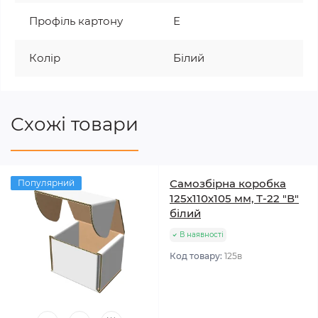
Профіль картону
Е
Колір
Білий
Схожі товари
Самозбірна коробка
Популярний
125х110х105 мм, Т-22 "В"
білий
В наявності
Код товару:
125в