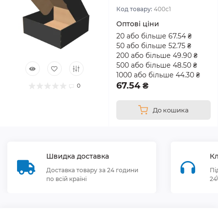
Код товару:
400с1
Оптові ціни
20 або більше 67.54 ₴
50 або більше 52.75 ₴
200 або більше 49.90 ₴
500 або більше 48.50 ₴
1000 або більше 44.30 ₴
67.54 ₴
0
До кошика
Швидка доставка
Кл
Доставка товару за 24 години
Пі
по всій країні
24