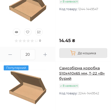
В наявності
Код товару:
1244-1449547
14.45 ₴
0
До кошика
Самозбірна коробка
Популярний
510х410х65 мм, Т-22 «В»
бурий
В наявності
Код товару:
2244-1449542