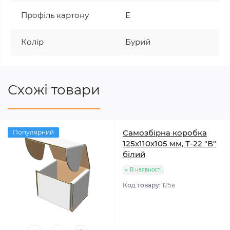
Профіль картону
Е
Колір
Бурий
Схожі товари
Самозбірна коробка
Популярний
125х110х105 мм, Т-22 "В"
білий
В наявності
Код товару:
125в