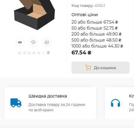
Код товару:
400с1
Оптові ціни
20 або більше 67.54 ₴
50 або більше 52.75 ₴
200 або більше 49.90 ₴
500 або більше 48.50 ₴
1000 або більше 44.30 ₴
67.54 ₴
0
До кошика
Швидка доставка
Кл
Доставка товару за 24 години
Пі
по всій країні
24