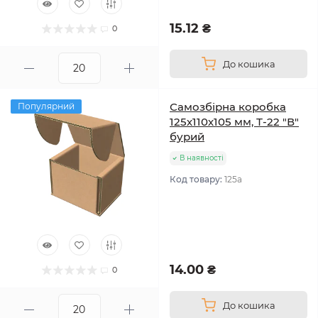
15.12 ₴
0
До кошика
Самозбірна коробка
Популярний
125х110х105 мм, Т-22 "В"
бурий
В наявності
Код товару:
125а
14.00 ₴
0
До кошика