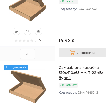
В наявності
Код товару:
1244-1449547
14.45 ₴
0
До кошика
Самозбірна коробка
Популярний
510х410х65 мм, Т-22 «В»
бурий
В наявності
Код товару:
2244-1449542