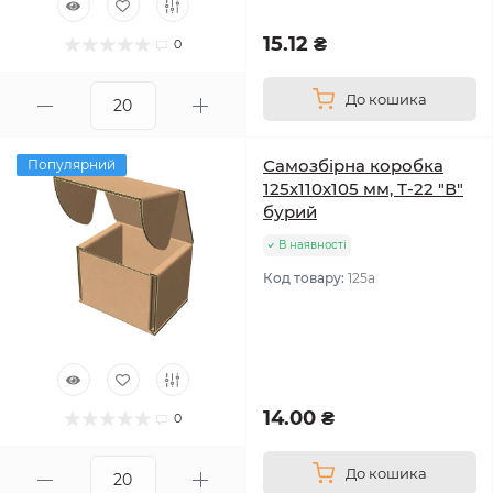
15.12 ₴
0
До кошика
Самозбірна коробка
Популярний
125х110х105 мм, Т-22 "В"
бурий
В наявності
Код товару:
125а
14.00 ₴
0
До кошика