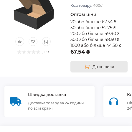
Код товару:
400с1
Оптові ціни
20 або більше 67.54 ₴
50 або більше 52.75 ₴
200 або більше 49.90 ₴
500 або більше 48.50 ₴
1000 або більше 44.30 ₴
67.54 ₴
0
До кошика
Швидка доставка
Кл
Доставка товару за 24 години
Пі
по всій країні
24