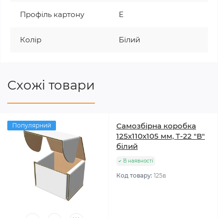
Профіль картону
Е
Колір
Білий
Схожі товари
Самозбірна коробка
Популярний
125х110х105 мм, Т-22 "В"
білий
В наявності
Код товару:
125в