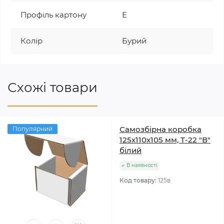
Профіль картону
Е
Колір
Бурий
Схожі товари
Самозбірна коробка
Популярний
125х110х105 мм, Т-22 "В"
білий
В наявності
Код товару:
125в