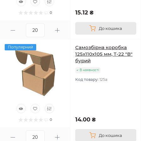
15.12 ₴
0
До кошика
Самозбірна коробка
Популярний
125х110х105 мм, Т-22 "В"
бурий
В наявності
Код товару:
125а
14.00 ₴
0
До кошика