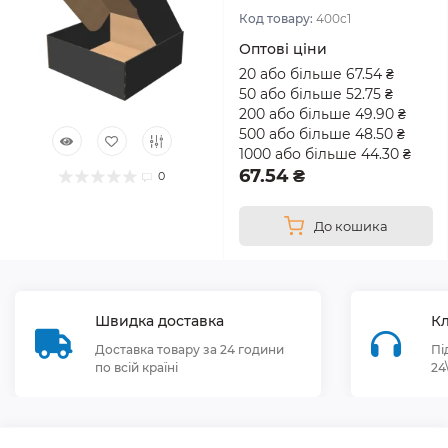
Код товару:
400с1
Оптові ціни
20 або більше 67.54 ₴
50 або більше 52.75 ₴
200 або більше 49.90 ₴
500 або більше 48.50 ₴
1000 або більше 44.30 ₴
67.54 ₴
0
До кошика
Швидка доставка
Кл
Доставка товару за 24 години
Пі
по всій країні
24