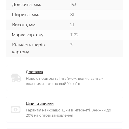
Довжина, мм.
153
Ширина, мм.
81
Висота, мм.
21
Марка картону
T-22
Кількість шарів
3
картону
Доставка
Новою поштою та Інтаймом, великі вантажі
власними авто по всій Україні
Ціни та знижки
Гарантія найкращої ціни в інтернеті. Знижки до
20% на оптові замовлення