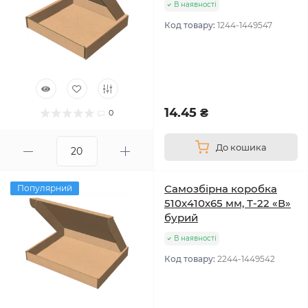
В наявності
Код товару:
1244-1449547
14.45 ₴
0
До кошика
Самозбірна коробка
Популярний
510х410х65 мм, Т-22 «В»
бурий
В наявності
Код товару:
2244-1449542