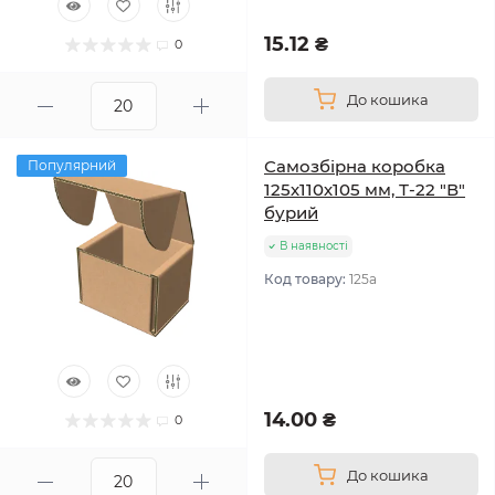
15.12 ₴
0
До кошика
Самозбірна коробка
Популярний
125х110х105 мм, Т-22 "В"
бурий
В наявності
Код товару:
125а
14.00 ₴
0
До кошика