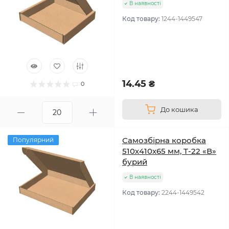
В наявності
Код товару:
1244-1449547
14.45 ₴
0
До кошика
Самозбірна коробка
Популярний
510х410х65 мм, Т-22 «В»
бурий
В наявності
Код товару:
2244-1449542