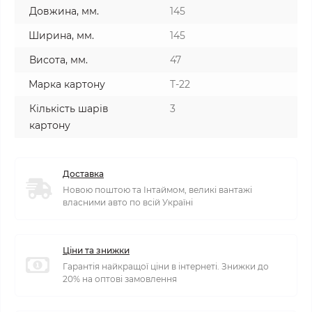
Довжина, мм.
145
Ширина, мм.
145
Висота, мм.
47
Марка картону
T-22
Кількість шарів
3
картону
Доставка
Новою поштою та Інтаймом, великі вантажі
власними авто по всій Україні
Ціни та знижки
Гарантія найкращої ціни в інтернеті. Знижки до
20% на оптові замовлення