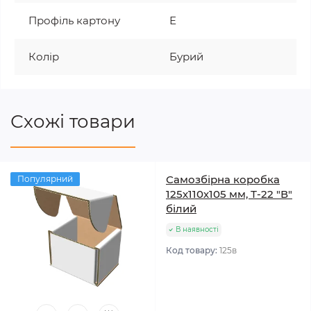
Профіль картону
Е
Колір
Бурий
Схожі товари
Самозбірна коробка
Популярний
125х110х105 мм, Т-22 "В"
білий
В наявності
Код товару:
125в