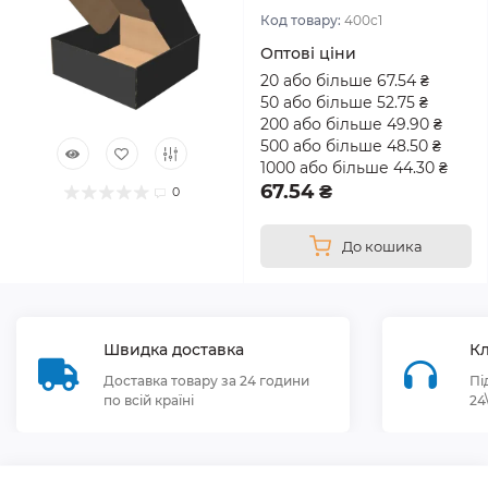
Код товару:
400с1
Оптові ціни
20 або більше 67.54 ₴
50 або більше 52.75 ₴
200 або більше 49.90 ₴
500 або більше 48.50 ₴
1000 або більше 44.30 ₴
67.54 ₴
0
До кошика
Швидка доставка
Кл
Доставка товару за 24 години
Пі
по всій країні
24