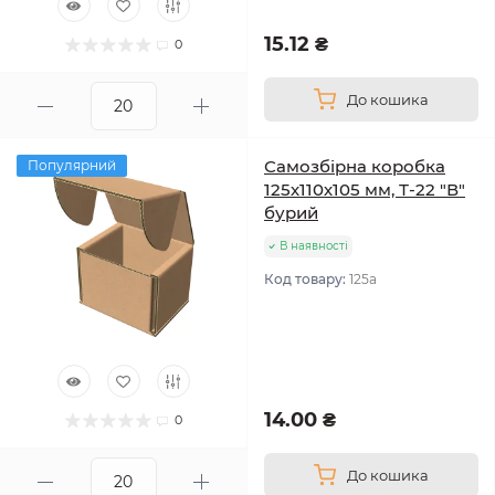
15.12 ₴
0
До кошика
Самозбірна коробка
Популярний
125х110х105 мм, Т-22 "В"
бурий
В наявності
Код товару:
125а
14.00 ₴
0
До кошика