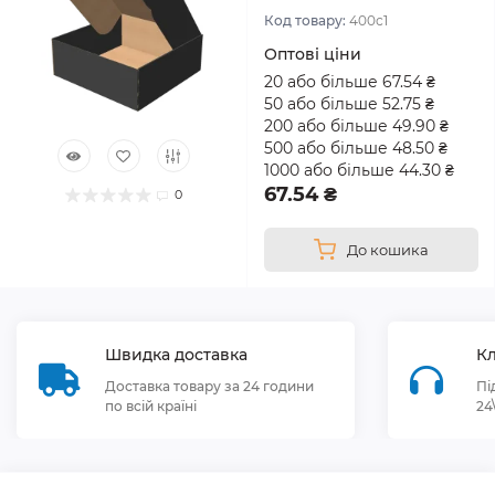
Код товару:
400с1
Оптові ціни
20 або більше 67.54 ₴
50 або більше 52.75 ₴
200 або більше 49.90 ₴
500 або більше 48.50 ₴
1000 або більше 44.30 ₴
67.54 ₴
0
До кошика
Швидка доставка
Кл
Доставка товару за 24 години
Пі
по всій країні
24