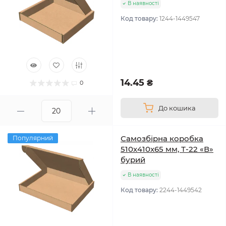
В наявності
Код товару:
1244-1449547
14.45 ₴
0
До кошика
Самозбірна коробка
Популярний
510х410х65 мм, Т-22 «В»
бурий
В наявності
Код товару:
2244-1449542