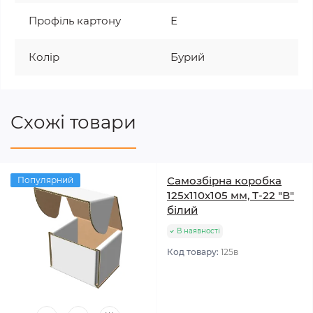
Профіль картону
Е
Колір
Бурий
Схожі товари
Самозбірна коробка
Популярний
125х110х105 мм, Т-22 "В"
білий
В наявності
Код товару:
125в