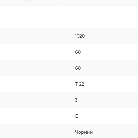
1020
60
60
T-22
3
Е
Чорний