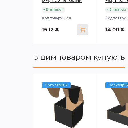
мм, Т-22 "В" білий
мм, Т-22 
В наявності
В наявності
Код товару:
125в
Код товару:
15.12 ₴
14.00 ₴
З цим товаром купують
Популярний
Популярн