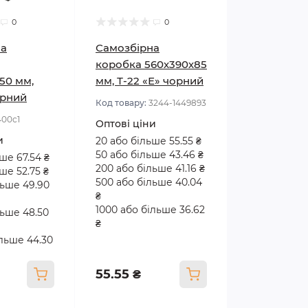
0
0
на
Самозбірна
коробка 560х390х85
50 мм,
мм, Т-22 «Е» чорний
орний
Код товару:
3244-1449893
400с1
Оптові ціни
и
20 або більше 55.55 ₴
50 або більше 43.46 ₴
ше 67.54 ₴
200 або більше 41.16 ₴
ше 52.75 ₴
500 або більше 40.04
льше 49.90
₴
1000 або більше 36.62
льше 48.50
₴
ільше 44.30
55.55 ₴