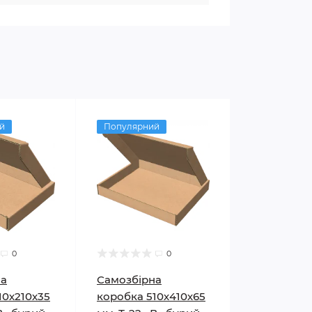
й
Популярний
0
0
на
Самозбірна
10х210х35
коробка 510х410х65