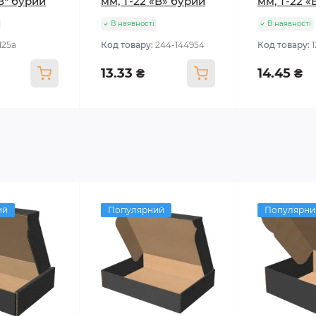
"В" бурий
мм, Т-22 «В» бурий
мм, Т-22 «
В наявності
В наявності
125а
Код товару:
244-144954
Код товару:
13.33 ₴
14.45 ₴
ий
Популярний
Популярни