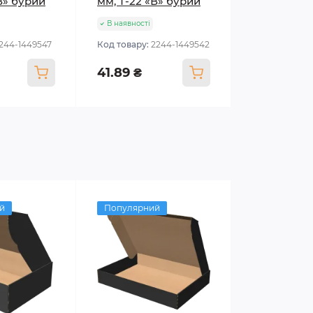
В» бурий
мм, Т-22 «В» бурий
В наявності
1244-1449547
Код товару:
2244-1449542
41.89 ₴
й
Популярний