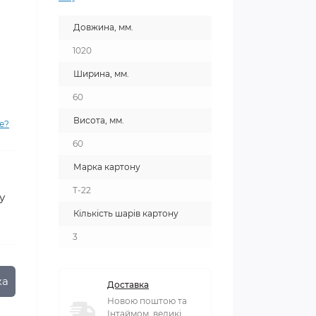
Довжина, мм.
1020
Ширина, мм.
60
Висота, мм.
е?
60
Марка картону
T-22
у
Кількість шарів картону
3
ка
Доставка
Новою поштою та
Інтаймом, великі