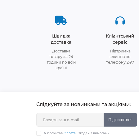
Швидка
Клієнтський
доставка
сервіс
Доставка
Підтримка
товару за 24
клієнтів по
години по всій
телефону 24\7
країні
Слідкуйте за новинками та акціями:
Підпишіться
Я прочитав
Оплата
і згоден з вимогами