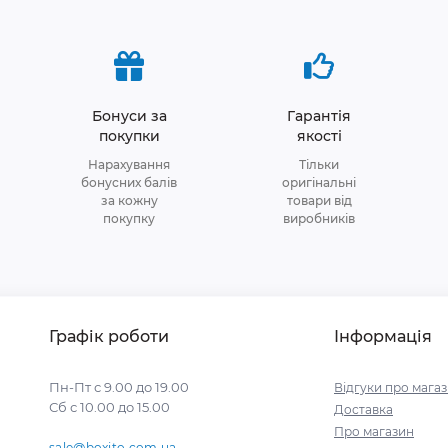
Бонуси за
Гарантія
покупки
якості
Нарахування
Тільки
бонусних балів
оригінальні
за кожну
товари від
покупку
виробників
Графік роботи
Інформація
Пн-Пт с 9.00 до 19.00
Відгуки про мага
Сб с 10.00 до 15.00
Доставка
Про магазин
sale@boxito.com.ua