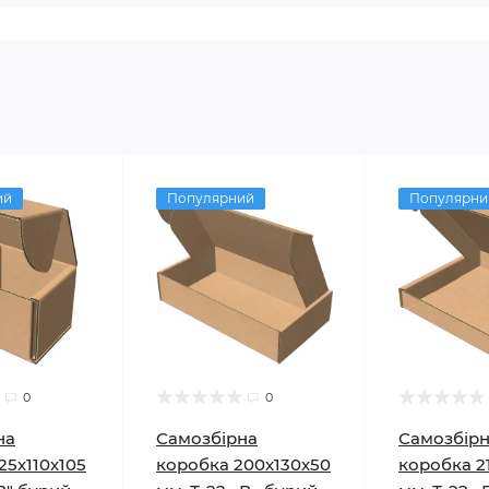
ий
Популярний
Популярни
0
0
на
Самозбірна
Самозбір
25х110х105
коробка 200х130х50
коробка 2