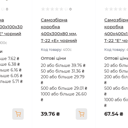
0
0
на
Самозбірна
Самозбір
00х100х30
коробка
коробка
"Е" чорний
400х300х80 мм,
400х400х1
Т-22 «Е» чорний
Т-22 "Е" ч
100с
Код товару:
400с
Код товару:
ни
Оптові ціни
Оптові цін
ьше 7.62 ₴
ьше 6.38 ₴
20 або більше 39.76 ₴
20 або біль
льше 6.16 ₴
50 або більше 31.36 ₴
50 або біль
льше 6.05 ₴
200 або більше 29.79
200 або бі
льше 5.71 ₴
₴
₴
500 або більше 29.01 ₴
500 або бі
1000 або більше 26.60
₴
₴
1000 або б
₴
39.76 ₴
67.54 ₴