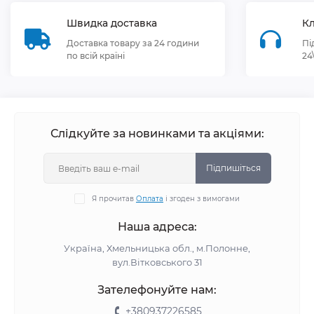
Швидка доставка
Кл
Доставка товару за 24 години
Пі
по всій країні
24
Слідкуйте за новинками та акціями:
Підпишіться
Я прочитав
Оплата
і згоден з вимогами
Наша адреса:
Україна, Хмельницька обл., м.Полонне,
вул.Вітковського 31
Зателефонуйте нам:
+380937226585