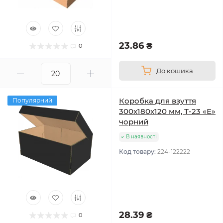
23.86 ₴
0
До кошика
Коробка для взуття
Популярний
300x180x120 мм, Т-23 «Е»
чорний
В наявності
Код товару:
224-122222
28.39 ₴
0