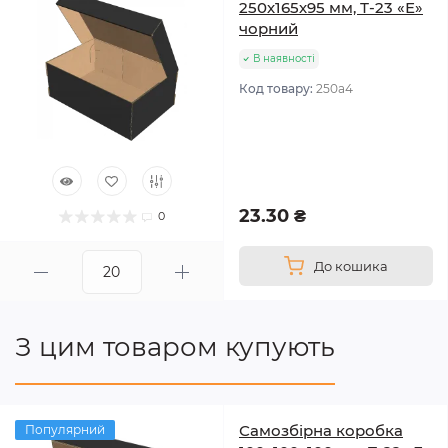
250х165х95 мм, Т-23 «Е»
чорний
В наявності
Код товару:
250а4
23.30 ₴
0
До кошика
З цим товаром купують
Самозбірна коробка
Популярний