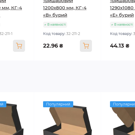
вий
тришаровий
тришаров
 мм, КГ-4
1200x800 мм, КГ-4
1290х1080 
й
«В» бурий
«Е» бурий
В наявності
В наявності
32-211-1
Код товару:
32-211-2
Код товару:
22.96 ₴
44.13 ₴
ий
Популярний
Популярни