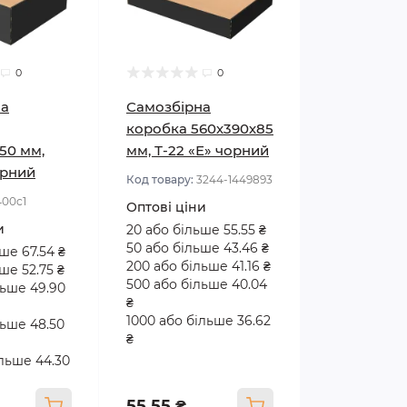
0
0
на
Самозбірна
коробка 560х390х85
50 мм,
мм, Т-22 «Е» чорний
орний
Код товару:
3244-1449893
400с1
Оптові ціни
и
20 або більше 55.55 ₴
50 або більше 43.46 ₴
ше 67.54 ₴
200 або більше 41.16 ₴
ше 52.75 ₴
500 або більше 40.04
льше 49.90
₴
1000 або більше 36.62
льше 48.50
₴
ільше 44.30
55.55 ₴