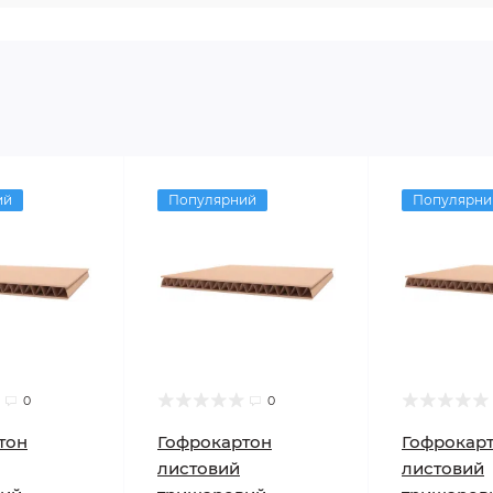
ий
Популярний
Популярни
0
0
тон
Гофрокартон
Гофрокар
листовий
листовий