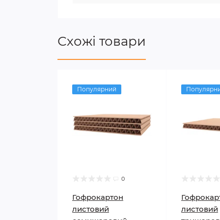
Схожі товари
Популярний
Популярн
0
Гофрокартон
Гофрокар
листовий
листовий