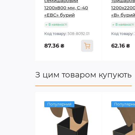
семишаровий
тришаро
1200x800 мм, С-40
1200x2200
«ЕВС» бурий
«В» бури
В наявності
В наявності
Код товару:
508-8092.01
Код товару:
87.36 ₴
62.16 ₴
З цим товаром купують
Популярний
Популярн