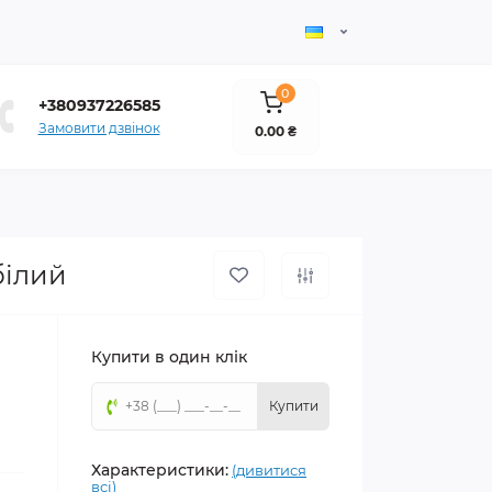
0
+380937226585
Замовити дзвінок
0.00 ₴
білий
Купити в один клік
Купити
Характеристики:
(дивитися
всі)