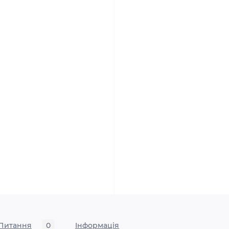
Питання
0
Iнформація